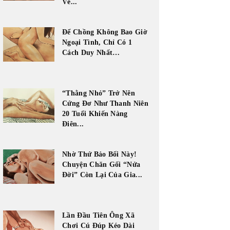
Về...
Để Chồng Không Bao Giờ
Ngoại Tình, Chỉ Có 1
Cách Duy Nhất…
“Thằng Nhỏ” Trở Nên
Cứng Đơ Như Thanh Niên
20 Tuổi Khiến Nàng
Điên...
Nhờ Thứ Bảo Bối Này!
Chuyện Chăn Gối “Nửa
Đời” Còn Lại Của Gia...
Lần Đầu Tiên Ông Xã
Chơi Cú Đúp Kéo Dài