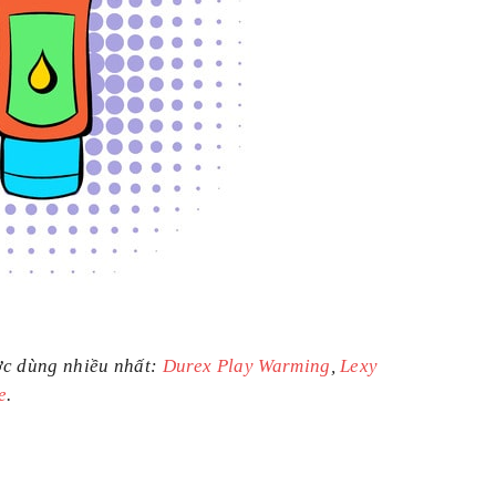
ợc dùng nhiều nhất:
Durex Play Warming
,
Lexy
e
.