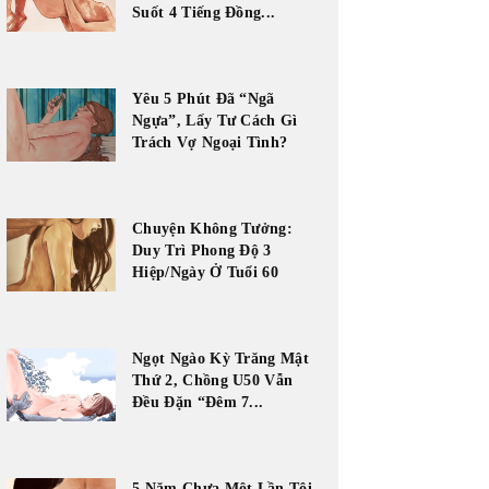
Suốt 4 Tiếng Đồng...
Yêu 5 Phút Đã “Ngã
Ngựa”, Lấy Tư Cách Gì
Trách Vợ Ngoại Tình?
Chuyện Không Tưởng:
Duy Trì Phong Độ 3
Hiệp/Ngày Ở Tuổi 60
Ngọt Ngào Kỳ Trăng Mật
Thứ 2, Chồng U50 Vẫn
Đều Đặn “Đêm 7...
5 Năm Chưa Một Lần Tôi