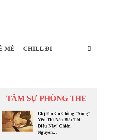
Ê MÊ
CHILL ĐI
TÂM SỰ PHÒNG THE
Chị Em Có Chồng “Súng”
Yếu Thì Nên Biết Tới
Điều Này! Chiến
Nguyên...