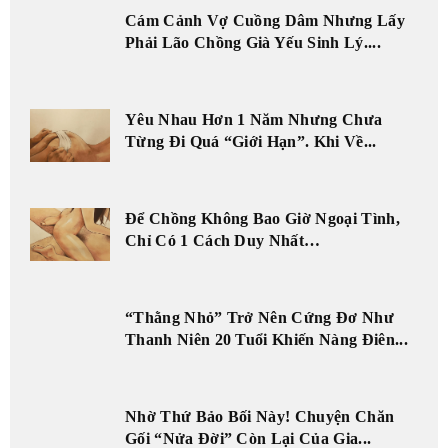
Cám Cảnh Vợ Cuồng Dâm Nhưng Lấy
Phải Lão Chồng Già Yếu Sinh Lý....
Yêu Nhau Hơn 1 Năm Nhưng Chưa
Từng Đi Quá “Giới Hạn”. Khi Về...
Để Chồng Không Bao Giờ Ngoại Tình,
Chỉ Có 1 Cách Duy Nhất…
“Thằng Nhỏ” Trở Nên Cứng Đơ Như
Thanh Niên 20 Tuổi Khiến Nàng Điên...
Nhờ Thứ Bảo Bối Này! Chuyện Chăn
Gối “Nửa Đời” Còn Lại Của Gia...