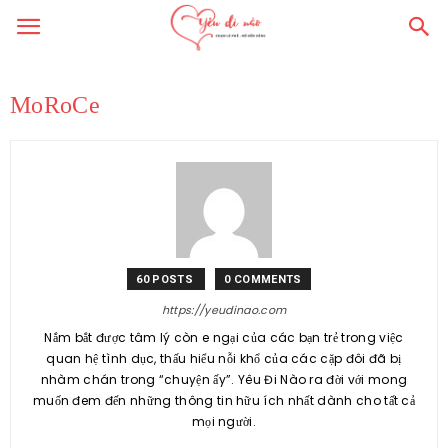
MoRoCe
60 POSTS
0 COMMENTS
https://yeudinao.com
Nắm bắt được tâm lý còn e ngại của các bạn trẻ trong việc
quan hệ tình dục, thấu hiểu nỗi khổ của các cặp đôi đã bị
nhàm chán trong “chuyện ấy”. Yêu Đi Nào ra đời với mong
muốn đem đến những thông tin hữu ích nhất dành cho tất cả
mọi người.