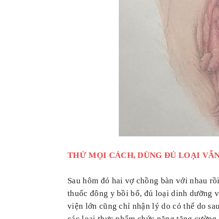
THỬ MỌI CÁCH, DÙNG ĐỦ LOẠI VẪ
Sau hôm đó hai vợ chồng bàn với nhau rồ
thuốc đông y bồi bổ, đủ loại dinh dưỡng
viện lớn cũng chỉ nhận lý do có thể do sa
các loại thực phẩm chức năng tăng cường