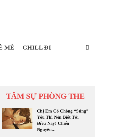
Ê MÊ
CHILL ĐI
TÂM SỰ PHÒNG THE
Chị Em Có Chồng “Súng”
Yếu Thì Nên Biết Tới
Điều Này! Chiến
Nguyên...