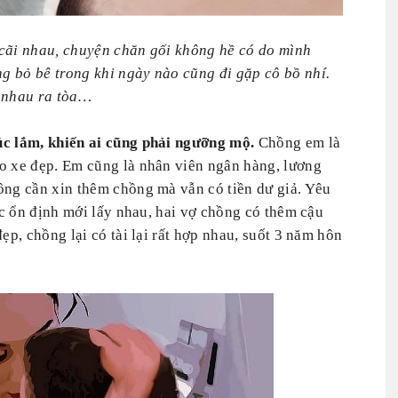
 cãi nhau, chuyện chăn gối không hề có do mình
 bỏ bê trong khi ngày nào cũng đi gặp cô bồ nhí.
a nhau ra tòa…
úc lắm, khiến ai cũng phải ngưỡng mộ.
Chồng em là
o xe đẹp. Em cũng là nhân viên ngân hàng, lương
ông cần xin thêm chồng mà vẫn có tiền dư giả. Yêu
iệc ổn định mới lấy nhau, hai vợ chồng có thêm cậu
ẹp, chồng lại có tài lại rất hợp nhau, suốt 3 năm hôn