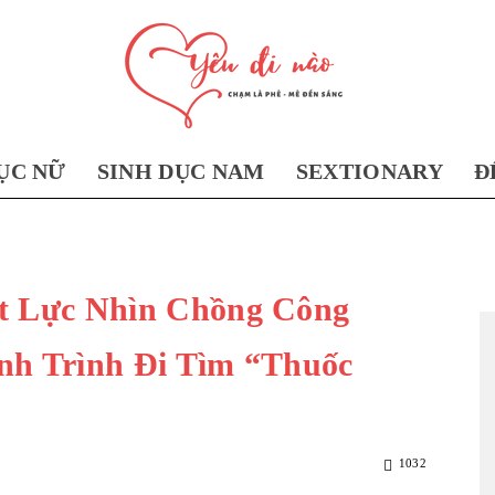
ỤC NỮ
SINH DỤC NAM
SEXTIONARY
Đ
Yêu
ất Lực Nhìn Chồng Công
Đi
nh Trình Đi Tìm “Thuốc
1032
Nào