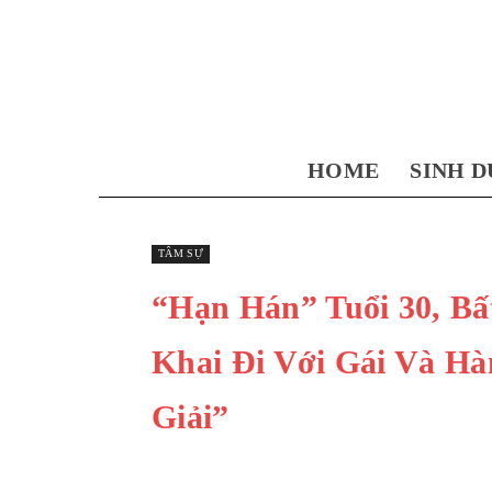
HOME
SINH D
TÂM SỰ
“Hạn Hán” Tuổi 30, B
Khai Đi Với Gái Và Hà
Giải”