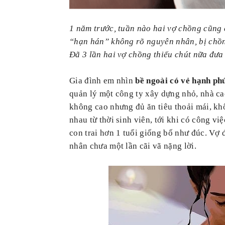
1 năm trước, tuần nào hai vợ chồng cũng
“hạn hán” không rõ nguyên nhân, bị chồng
Đã 3 lần hai vợ chồng thiếu chút nữa đư
Gia đình em nhìn
bề ngoài có vẻ hạnh ph
quản lý một công ty xây dựng nhỏ, nhà ca
không cao nhưng đủ ăn tiêu thoải mái, kh
nhau từ thời sinh viên, tới khi có công v
con trai hơn 1 tuổi giống bố như đúc. Vợ đ
nhân chưa một lần cãi vã nặng lời.