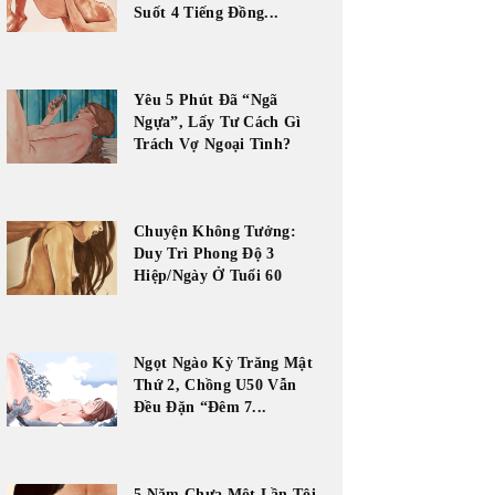
Suốt 4 Tiếng Đồng...
Yêu 5 Phút Đã “Ngã
Ngựa”, Lấy Tư Cách Gì
Trách Vợ Ngoại Tình?
Chuyện Không Tưởng:
Duy Trì Phong Độ 3
Hiệp/Ngày Ở Tuổi 60
Ngọt Ngào Kỳ Trăng Mật
Thứ 2, Chồng U50 Vẫn
Đều Đặn “Đêm 7...
5 Năm Chưa Một Lần Tôi