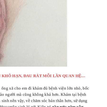
N KHÔ HẠN, ĐAU RÁT MỖI LẦN QUAN HỆ…
i ông xã cho em đi khám đủ bệnh viện lớn nhỏ, bốc
 vào người mà cũng không khá hơn. Khám tại bệnh
u sinh nên vậy, về chăm sóc bản thân hơn, sử dụng
 Hoocmôn sinh lý nữ. Kiên trì
gần nửa năm vẫn