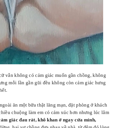
ở cữ vẫn không có cảm giác muốn gần chồng, không
hưng mỗi lần gần gũi đều không còn cảm giác hưng
hết.
a ngoài ăn một bữa thật lãng mạn, đặt phòng ở khách
 chiều chuộng làm em có cảm xúc hơn nhưng lúc lâm
cảm giác đau rát, khô khan ở ngay cửa mình,
dừng, hai vợ chồng đưa nhau về nhà, từ đêm đó lòng