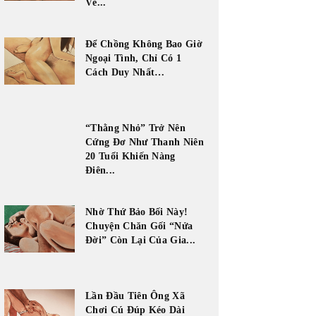
Về...
Để Chồng Không Bao Giờ
Ngoại Tình, Chỉ Có 1
Cách Duy Nhất…
“Thằng Nhỏ” Trở Nên
Cứng Đơ Như Thanh Niên
20 Tuổi Khiến Nàng
Điên...
Nhờ Thứ Bảo Bối Này!
Chuyện Chăn Gối “Nửa
Đời” Còn Lại Của Gia...
Lần Đầu Tiên Ông Xã
Chơi Cú Đúp Kéo Dài