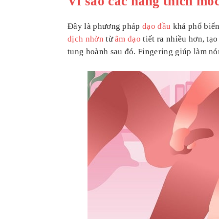
Vì sao các nàng thích mó
Đây là phương pháp
dạo đầu
khá phổ biến 
dịch nhờn
từ
âm đạo
tiết ra nhiều hơn, tạo
tung hoành sau đó. Fingering giúp làm nó