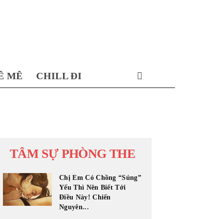
Ê MÊ
CHILL ĐI
TÂM SỰ PHÒNG THE
Chị Em Có Chồng “Súng”
Yếu Thì Nên Biết Tới
Điều Này! Chiến
Nguyên...