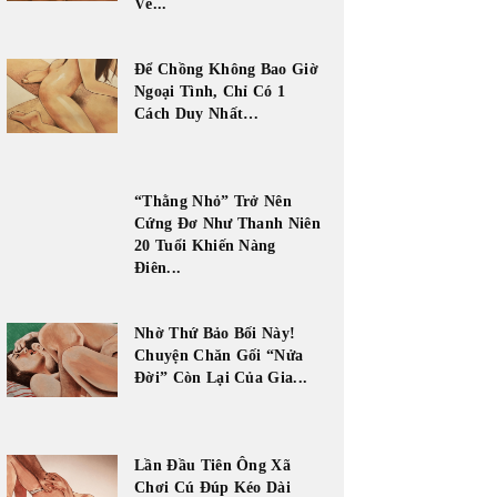
Về...
Để Chồng Không Bao Giờ
Ngoại Tình, Chỉ Có 1
Cách Duy Nhất…
“Thằng Nhỏ” Trở Nên
Cứng Đơ Như Thanh Niên
20 Tuổi Khiến Nàng
Điên...
Nhờ Thứ Bảo Bối Này!
Chuyện Chăn Gối “Nửa
Đời” Còn Lại Của Gia...
Lần Đầu Tiên Ông Xã
Chơi Cú Đúp Kéo Dài