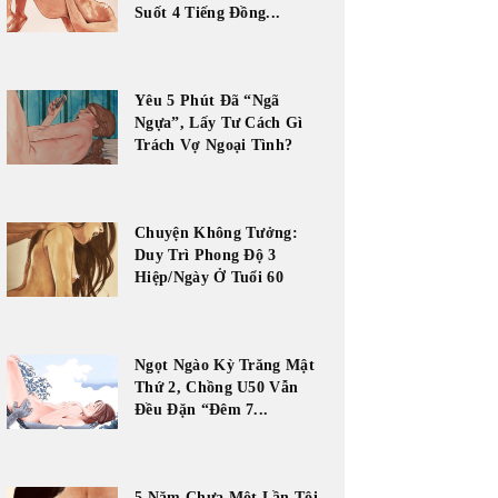
Suốt 4 Tiếng Đồng...
Yêu 5 Phút Đã “Ngã
Ngựa”, Lấy Tư Cách Gì
Trách Vợ Ngoại Tình?
Chuyện Không Tưởng:
Duy Trì Phong Độ 3
Hiệp/Ngày Ở Tuổi 60
Ngọt Ngào Kỳ Trăng Mật
Thứ 2, Chồng U50 Vẫn
Đều Đặn “Đêm 7...
5 Năm Chưa Một Lần Tôi