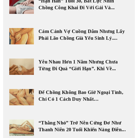
“Hạn Hán” Tuổi 30, Bất Lực Nhìn
Chồng Công Khai Đi Với Gái Và...
Cám Cảnh Vợ Cuồng Dâm Nhưng Lấy
Phải Lão Chồng Già Yếu Sinh Lý....
Yêu Nhau Hơn 1 Năm Nhưng Chưa
Từng Đi Quá “Giới Hạn”. Khi Về...
Để Chồng Không Bao Giờ Ngoại Tình,
Chỉ Có 1 Cách Duy Nhất…
“Thằng Nhỏ” Trở Nên Cứng Đơ Như
Thanh Niên 20 Tuổi Khiến Nàng Điên...