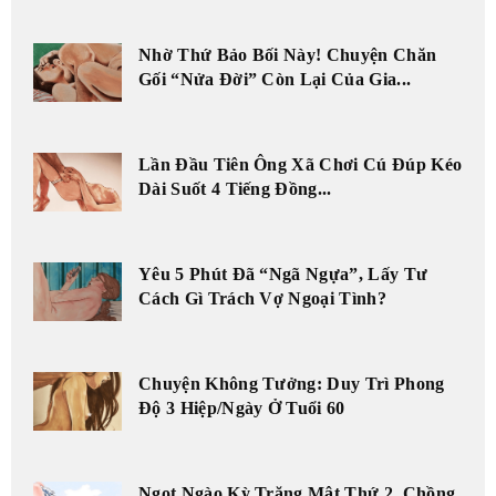
Nhờ Thứ Bảo Bối Này! Chuyện Chăn
Gối “Nửa Đời” Còn Lại Của Gia...
Lần Đầu Tiên Ông Xã Chơi Cú Đúp Kéo
Dài Suốt 4 Tiếng Đồng...
Yêu 5 Phút Đã “Ngã Ngựa”, Lấy Tư
Cách Gì Trách Vợ Ngoại Tình?
Chuyện Không Tưởng: Duy Trì Phong
Độ 3 Hiệp/Ngày Ở Tuổi 60
Ngọt Ngào Kỳ Trăng Mật Thứ 2, Chồng