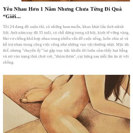
Yêu Nhau Hơn 1 Năm Nhưng Chưa Từng Đi Quá
“Giới...
Tôi 24 đang độ xuân thì, có những ham muốn, khao khát lửa tình mãnh
liệt. Anh năm nay đã 35 tuổi, có chỗ đứng trong xã hội, kinh tế vững vàng.
Hai vợ chồng khá hợp nhau trong nhiều vấn đề cuộc sống, luôn chia sẻ và
hỗ trợ nhau trong công việc cũng như những vụn vặt thường nhật. Mặc dù
thế, nhưng "chuyện ấy" lại gặp trục trặc khiến tôi luôn cảm thấy hụt hẫng
và rơi vào trạng thái chơi vơi, "thòm thèm", cụt hứng sau mỗi lần ân ái với
chồng.