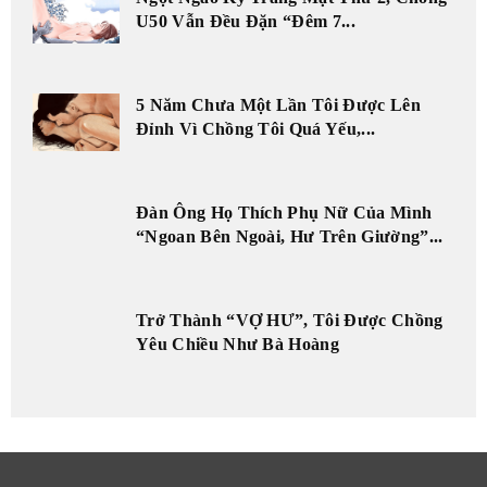
U50 Vẫn Đều Đặn “Đêm 7...
5 Năm Chưa Một Lần Tôi Được Lên
Đỉnh Vì Chồng Tôi Quá Yếu,...
Đàn Ông Họ Thích Phụ Nữ Của Mình
“Ngoan Bên Ngoài, Hư Trên Giường”...
Trở Thành “VỢ HƯ”, Tôi Được Chồng
Yêu Chiều Như Bà Hoàng