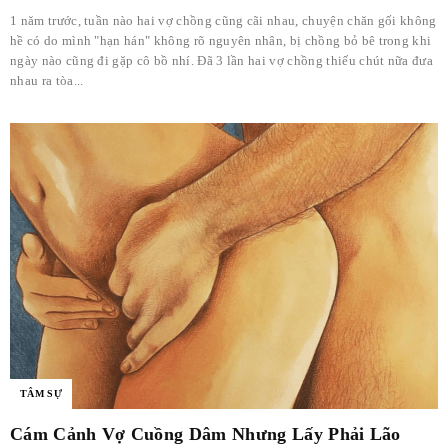
1 năm trước, tuần nào hai vợ chồng cũng cãi nhau, chuyện chăn gối không
hề có do mình "hạn hán" không rõ nguyên nhân, bị chồng bỏ bê trong khi
ngày nào cũng đi gặp cô bồ nhí. Đã 3 lần hai vợ chồng thiếu chút nữa đưa
nhau ra tòa...
TÂM SỰ
Cám Cảnh Vợ Cuồng Dâm Nhưng Lấy Phải Lão