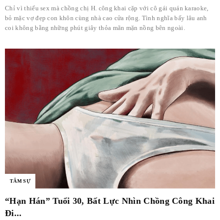
Chỉ vì thiếu sex mà chồng chị H. công khai cặp với cô gái quán karaoke,
bỏ mặc vợ đẹp con khôn cùng nhà cao cửa rộng. Tình nghĩa bấy lâu anh
coi không bằng những phút giây thỏa mãn mặn nồng bên ngoài.
TÂM SỰ
“Hạn Hán” Tuổi 30, Bất Lực Nhìn Chồng Công Khai
Đi...