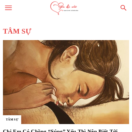
TÂM SỰ
TÂM SỰ
Chị Em Có Chồng “Súng” Yếu Thì Nên Biết Tới